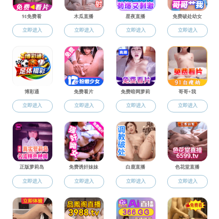
教职员工
教授（研究员）
教职员工
A-G
H-N
教授（研究员）
姓名
部门
副教授（副研究员）
安振连
电气工程系
讲师（助理教授）
陈虹
控制科学与工程
教辅类教师
程书明
控制科学与工程
思政管理类教师